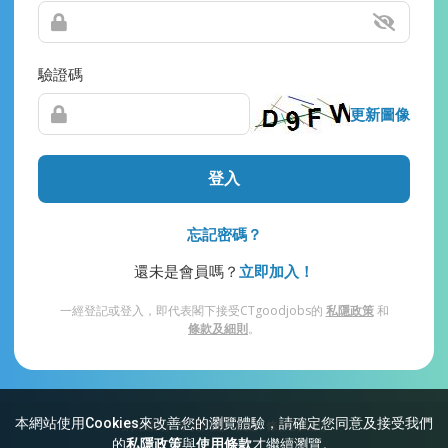
驗證碼
更新圖像
登入
忘記密碼？
還未是會員嗎？
立即加入！
一經登記或登入，即代表閣下接受CTgoodjobs的
私隱政策
和
條款及細則
。
本網站使用Cookies來改善您的瀏覽體驗，請確定您同意及接受我們
網站索引
常見問題
私隱
條款及細則
的
私隱政策
與
使用條款
才繼續瀏覽。