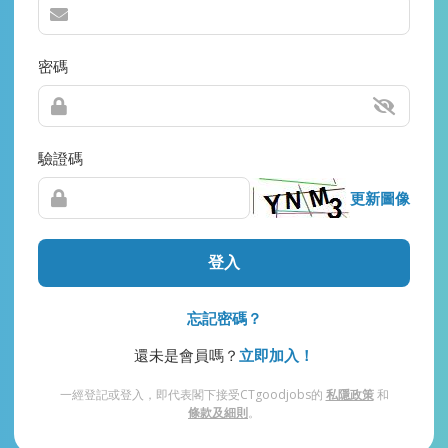
密碼
驗證碼
更新圖像
登入
忘記密碼？
還未是會員嗎？
立即加入！
一經登記或登入，即代表閣下接受CTgoodjobs的
私隱政策
和
條款及細則
。