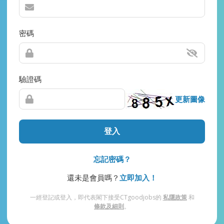
密碼
驗證碼
更新圖像
登入
忘記密碼？
還未是會員嗎？
立即加入！
一經登記或登入，即代表閣下接受CTgoodjobs的
私隱政策
和
條款及細則
。