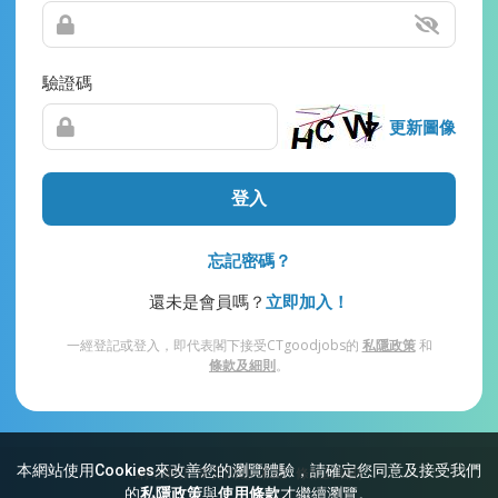
驗證碼
更新圖像
登入
忘記密碼？
還未是會員嗎？
立即加入！
一經登記或登入，即代表閣下接受CTgoodjobs的
私隱政策
和
條款及細則
。
本網站使用Cookies來改善您的瀏覽體驗，請確定您同意及接受我們
網站索引
常見問題
私隱
條款及細則
的
私隱政策
與
使用條款
才繼續瀏覽。