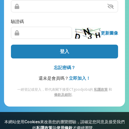
驗證碼
更新圖像
登入
忘記密碼？
還未是會員嗎？
立即加入！
一經登記或登入，即代表閣下接受CTgoodjobs的
私隱政策
和
條款及細則
。
本網站使用Cookies來改善您的瀏覽體驗，請確定您同意及接受我們
網站索引
常見問題
私隱
條款及細則
的
私隱政策
與
使用條款
才繼續瀏覽。