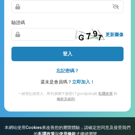
驗證碼
更新圖像
登入
忘記密碼？
還未是會員嗎？
立即加入！
一經登記或登入，即代表閣下接受CTgoodjobs的
私隱政策
和
條款及細則
。
本網站使用Cookies來改善您的瀏覽體驗，請確定您同意及接受我們
網站索引
常見問題
私隱
條款及細則
的
私隱政策
與
使用條款
才繼續瀏覽。