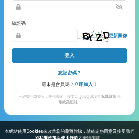
驗證碼
更新圖像
登入
忘記密碼？
還未是會員嗎？
立即加入！
一經登記或登入，即代表閣下接受CTgoodjobs的
私隱政策
和
條款及細則
。
本網站使用Cookies來改善您的瀏覽體驗，請確定您同意及接受我們
網站索引
常見問題
私隱
條款及細則
的
私隱政策
與
使用條款
才繼續瀏覽。