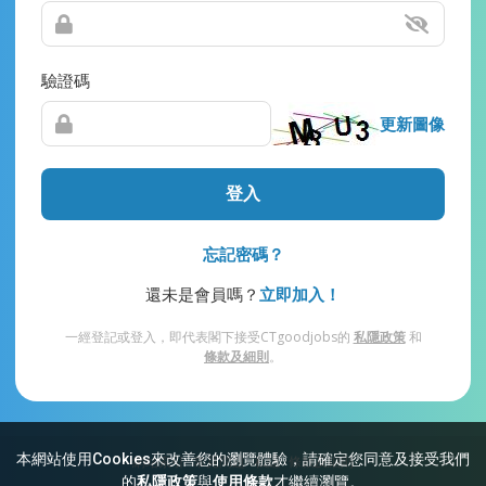
驗證碼
更新圖像
登入
忘記密碼？
還未是會員嗎？
立即加入！
一經登記或登入，即代表閣下接受CTgoodjobs的
私隱政策
和
條款及細則
。
本網站使用Cookies來改善您的瀏覽體驗，請確定您同意及接受我們
網站索引
常見問題
私隱
條款及細則
的
私隱政策
與
使用條款
才繼續瀏覽。