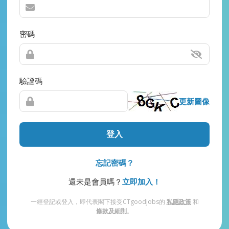
密碼
驗證碼
更新圖像
登入
忘記密碼？
還未是會員嗎？
立即加入！
一經登記或登入，即代表閣下接受CTgoodjobs的
私隱政策
和
條款及細則
。