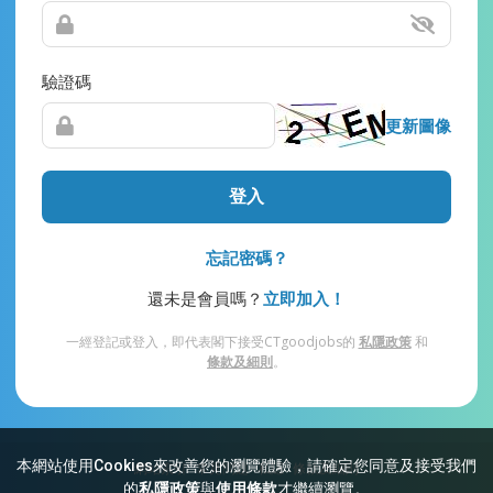
驗證碼
更新圖像
登入
忘記密碼？
還未是會員嗎？
立即加入！
一經登記或登入，即代表閣下接受CTgoodjobs的
私隱政策
和
條款及細則
。
本網站使用Cookies來改善您的瀏覽體驗，請確定您同意及接受我們
網站索引
常見問題
私隱
條款及細則
的
私隱政策
與
使用條款
才繼續瀏覽。