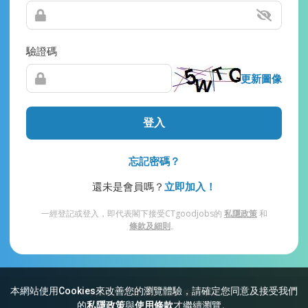
驗證碼
更新圖像
登入
忘記密碼？
還未是會員嗎？
立即加入！
一經登記或登入，即代表閣下接受CTgoodjobs的
私隱政策
和
條款及細則
。
本網站使用Cookies來改善您的瀏覽體驗，請確定您同意及接受我們
網站索引
常見問題
私隱
條款及細則
的
私隱政策
與
使用條款
才繼續瀏覽。