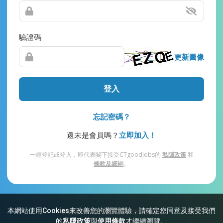
驗證碼
更新圖像
登入
忘記密碼？
還未是會員嗎？
立即加入！
一經登記或登入，即代表閣下接受CTgoodjobs的
私隱政策
和
條款及細則
。
本網站使用Cookies來改善您的瀏覽體驗，請確定您同意及接受我們
網站索引
常見問題
私隱
條款及細則
的
私隱政策
與
使用條款
才繼續瀏覽。