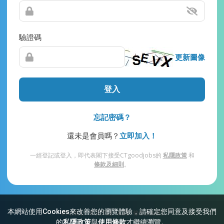
驗證碼
更新圖像
登入
忘記密碼？
還未是會員嗎？
立即加入！
一經登記或登入，即代表閣下接受CTgoodjobs的
私隱政策
和
條款及細則
。
本網站使用Cookies來改善您的瀏覽體驗，請確定您同意及接受我們
網站索引
常見問題
私隱
條款及細則
的
私隱政策
與
使用條款
才繼續瀏覽。