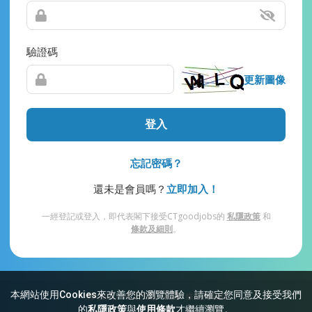
驗證碼
更新圖像
登入
忘記密碼？
還未是會員嗎？
立即加入！
一經登記或登入，即代表閣下接受CTgoodjobs的
私隱政策
和
條款及細則
。
本網站使用Cookies來改善您的瀏覽體驗，請確定您同意及接受我們
網站索引
常見問題
私隱
條款及細則
的
私隱政策
與
使用條款
才繼續瀏覽。