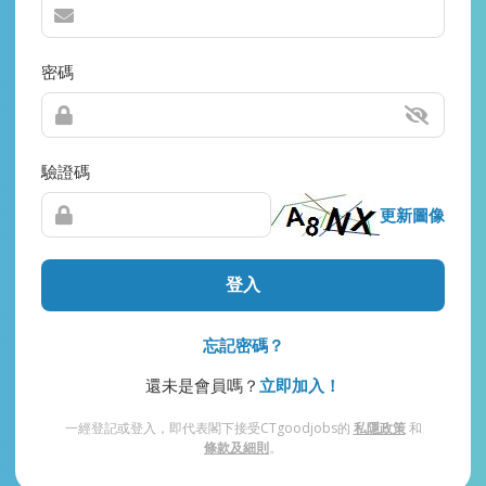
密碼
驗證碼
更新圖像
登入
忘記密碼？
還未是會員嗎？
立即加入！
一經登記或登入，即代表閣下接受CTgoodjobs的
私隱政策
和
條款及細則
。