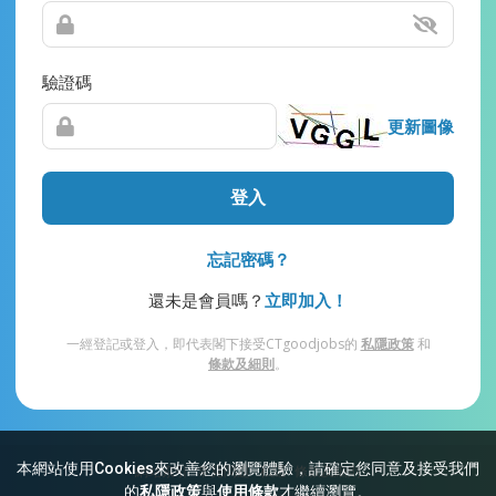
驗證碼
更新圖像
登入
忘記密碼？
還未是會員嗎？
立即加入！
一經登記或登入，即代表閣下接受CTgoodjobs的
私隱政策
和
條款及細則
。
本網站使用Cookies來改善您的瀏覽體驗，請確定您同意及接受我們
網站索引
常見問題
私隱
條款及細則
的
私隱政策
與
使用條款
才繼續瀏覽。