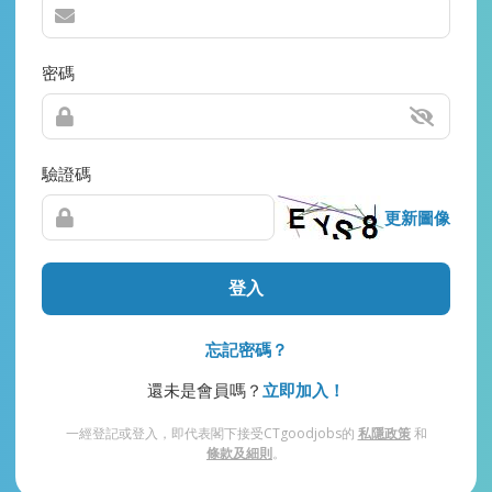
密碼
驗證碼
更新圖像
登入
忘記密碼？
還未是會員嗎？
立即加入！
一經登記或登入，即代表閣下接受CTgoodjobs的
私隱政策
和
條款及細則
。