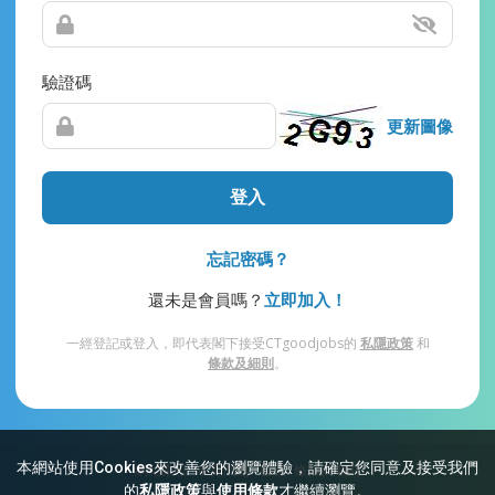
驗證碼
更新圖像
登入
忘記密碼？
還未是會員嗎？
立即加入！
一經登記或登入，即代表閣下接受CTgoodjobs的
私隱政策
和
條款及細則
。
本網站使用Cookies來改善您的瀏覽體驗，請確定您同意及接受我們
網站索引
常見問題
私隱
條款及細則
的
私隱政策
與
使用條款
才繼續瀏覽。