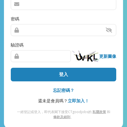
密碼
驗證碼
更新圖像
登入
忘記密碼？
還未是會員嗎？
立即加入！
一經登記或登入，即代表閣下接受CTgoodjobs的
私隱政策
和
條款及細則
。