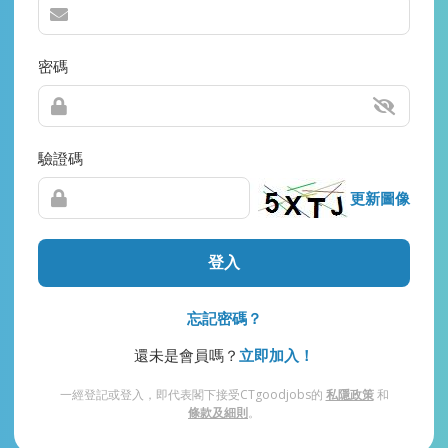
密碼
驗證碼
更新圖像
登入
忘記密碼？
還未是會員嗎？
立即加入！
一經登記或登入，即代表閣下接受CTgoodjobs的
私隱政策
和
條款及細則
。