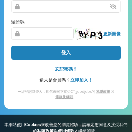
驗證碼
更新圖像
登入
忘記密碼？
還未是會員嗎？
立即加入！
一經登記或登入，即代表閣下接受CTgoodjobs的
私隱政策
和
條款及細則
。
本網站使用Cookies來改善您的瀏覽體驗，請確定您同意及接受我們
網站索引
常見問題
私隱
條款及細則
的
私隱政策
與
使用條款
才繼續瀏覽。