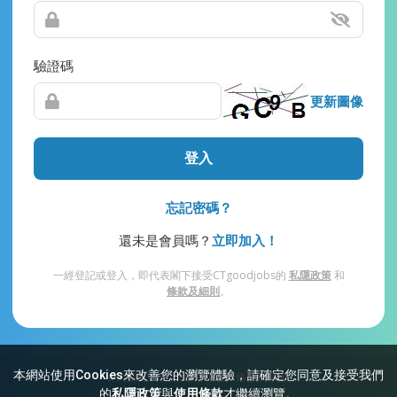
驗證碼
更新圖像
登入
忘記密碼？
還未是會員嗎？
立即加入！
一經登記或登入，即代表閣下接受CTgoodjobs的
私隱政策
和
條款及細則
。
本網站使用Cookies來改善您的瀏覽體驗，請確定您同意及接受我們
網站索引
常見問題
私隱
條款及細則
的
私隱政策
與
使用條款
才繼續瀏覽。