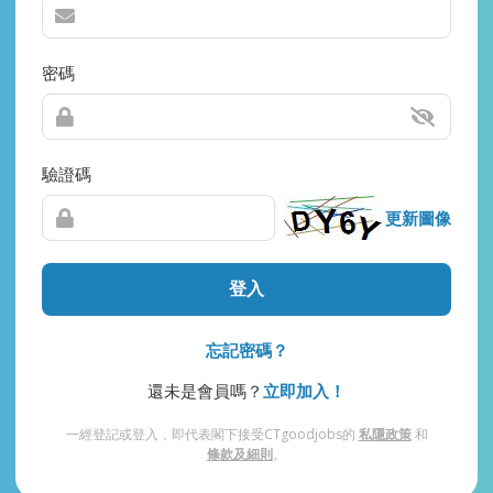
密碼
驗證碼
更新圖像
登入
忘記密碼？
還未是會員嗎？
立即加入！
一經登記或登入，即代表閣下接受CTgoodjobs的
私隱政策
和
條款及細則
。