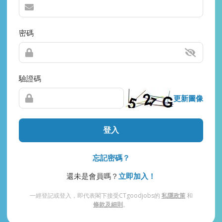
密碼
驗證碼
更新圖像
登入
忘記密碼？
還未是會員嗎？
立即加入！
一經登記或登入，即代表閣下接受CTgoodjobs的
私隱政策
和
條款及細則
。