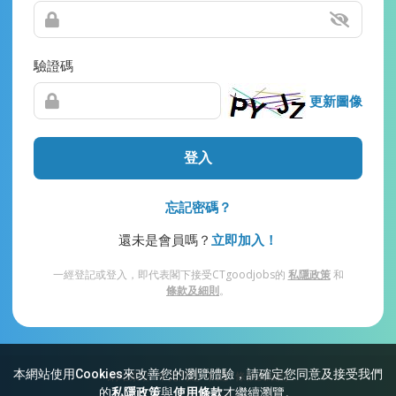
驗證碼
更新圖像
登入
忘記密碼？
還未是會員嗎？
立即加入！
一經登記或登入，即代表閣下接受CTgoodjobs的
私隱政策
和
條款及細則
。
本網站使用Cookies來改善您的瀏覽體驗，請確定您同意及接受我們
網站索引
常見問題
私隱
條款及細則
的
私隱政策
與
使用條款
才繼續瀏覽。