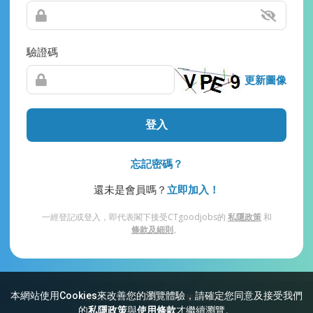
驗證碼
更新圖像
登入
忘記密碼？
還未是會員嗎？
立即加入！
一經登記或登入，即代表閣下接受CTgoodjobs的
私隱政策
和
條款及細則
。
本網站使用Cookies來改善您的瀏覽體驗，請確定您同意及接受我們
網站索引
常見問題
私隱
條款及細則
的
私隱政策
與
使用條款
才繼續瀏覽。