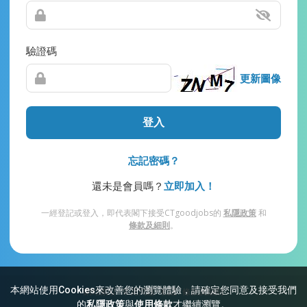
驗證碼
更新圖像
登入
忘記密碼？
還未是會員嗎？
立即加入！
一經登記或登入，即代表閣下接受CTgoodjobs的
私隱政策
和
條款及細則
。
本網站使用Cookies來改善您的瀏覽體驗，請確定您同意及接受我們
網站索引
常見問題
私隱
條款及細則
的
私隱政策
與
使用條款
才繼續瀏覽。