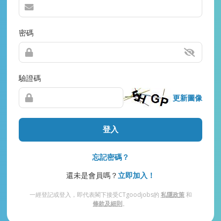
密碼
驗證碼
更新圖像
登入
忘記密碼？
還未是會員嗎？
立即加入！
一經登記或登入，即代表閣下接受CTgoodjobs的
私隱政策
和
條款及細則
。