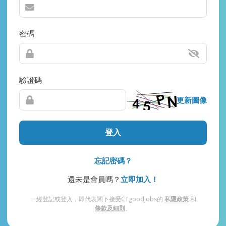
密碼
驗證碼
更新圖像
登入
忘記密碼？
還未是會員嗎？
立即加入！
一經登記或登入，即代表閣下接受CTgoodjobs的
私隱政策
和
條款及細則
。