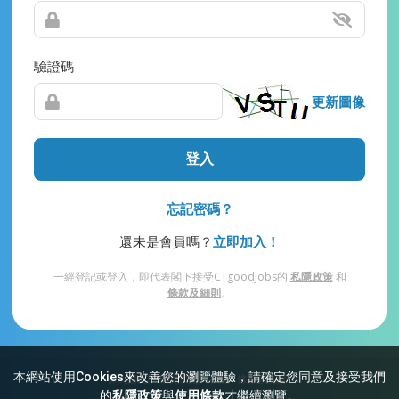
驗證碼
更新圖像
登入
忘記密碼？
還未是會員嗎？
立即加入！
一經登記或登入，即代表閣下接受CTgoodjobs的
私隱政策
和
條款及細則
。
本網站使用Cookies來改善您的瀏覽體驗，請確定您同意及接受我們
網站索引
常見問題
私隱
條款及細則
的
私隱政策
與
使用條款
才繼續瀏覽。