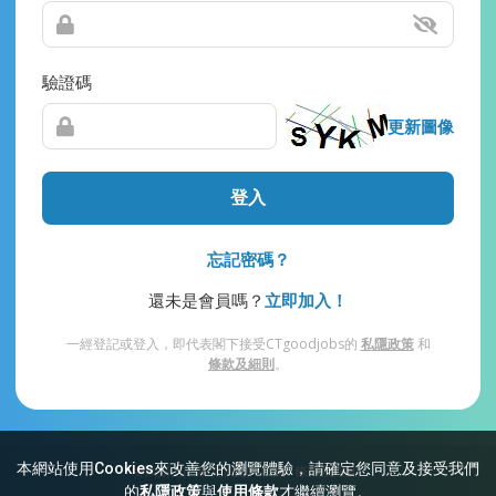
驗證碼
更新圖像
登入
忘記密碼？
還未是會員嗎？
立即加入！
一經登記或登入，即代表閣下接受CTgoodjobs的
私隱政策
和
條款及細則
。
本網站使用Cookies來改善您的瀏覽體驗，請確定您同意及接受我們
網站索引
常見問題
私隱
條款及細則
的
私隱政策
與
使用條款
才繼續瀏覽。