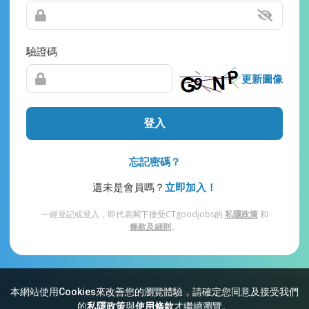
驗證碼
更新圖像
登入
忘記密碼？
還未是會員嗎？
立即加入！
一經登記或登入，即代表閣下接受CTgoodjobs的
私隱政策
和
條款及細則
。
本網站使用Cookies來改善您的瀏覽體驗，請確定您同意及接受我們
網站索引
常見問題
私隱
條款及細則
的
私隱政策
與
使用條款
才繼續瀏覽。