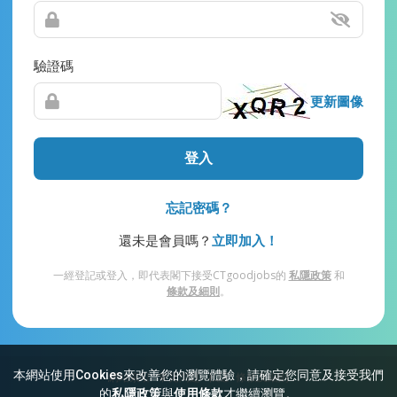
驗證碼
更新圖像
登入
忘記密碼？
還未是會員嗎？
立即加入！
一經登記或登入，即代表閣下接受CTgoodjobs的
私隱政策
和
條款及細則
。
本網站使用Cookies來改善您的瀏覽體驗，請確定您同意及接受我們
網站索引
常見問題
私隱
條款及細則
的
私隱政策
與
使用條款
才繼續瀏覽。