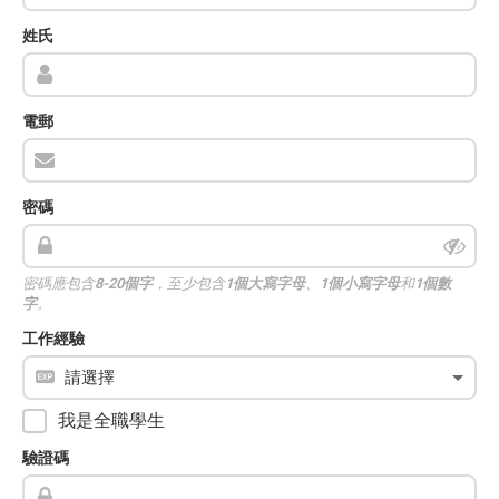
姓氏
電郵
密碼
密碼應包含
8-20個字
，至少包含
1個大寫字母
、
1個小寫字母
和
1個數
字
。
工作經驗
我是全職學生
驗證碼