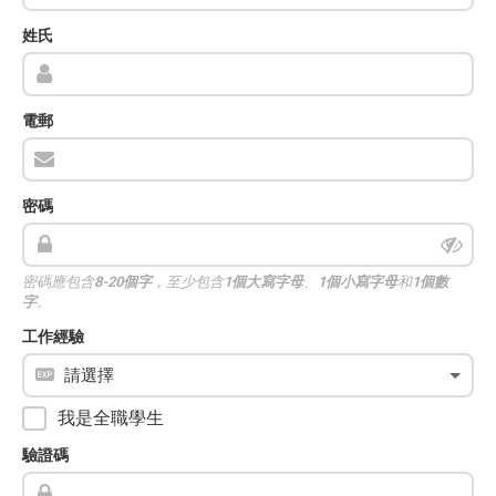
姓氏
電郵
密碼
密碼應包含
8-20個字
，至少包含
1個大寫字母
、
1個小寫字母
和
1個數
字
。
工作經驗
我是全職學生
驗證碼