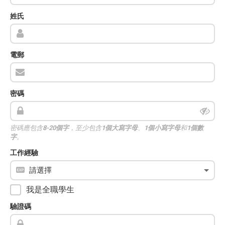
姓氏
電郵
密碼
密碼應包含
8-20個字
，至少包含
1個大寫字母
、
1個小寫字母
和
1個數
字
。
工作經驗
我是全職學生
驗證碼