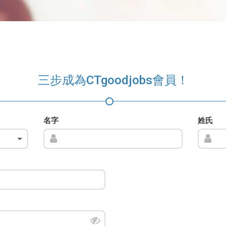
三步成為CTgoodjobs會員！
名字
姓氏