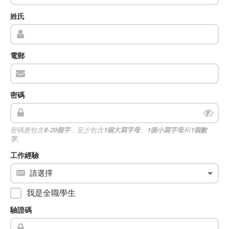
姓氏
電郵
密碼
密碼應包含
8-20個字
，至少包含
1個大寫字母
、
1個小寫字母
和
1個數
字
。
工作經驗
我是全職學生
驗證碼