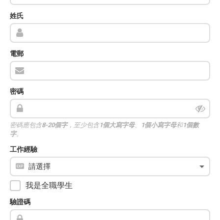
姓氏
電郵
密碼
密碼應包含
8-20個字
，至少包含
1個大寫字母
、
1個小寫字母
和
1個數
字
。
工作經驗
我是全職學生
驗證碼