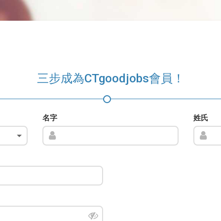
三步成為CTgoodjobs會員！
名字
姓氏