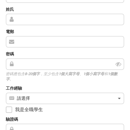
姓氏
電郵
密碼
密碼應包含
8-20個字
，至少包含
1個大寫字母
、
1個小寫字母
和
1個數
字
。
工作經驗
我是全職學生
驗證碼