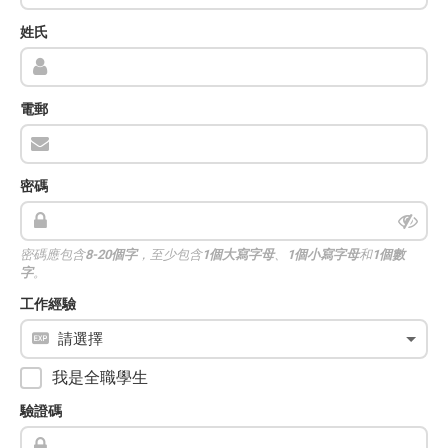
姓氏
電郵
密碼
密碼應包含
8-20個字
，至少包含
1個大寫字母
、
1個小寫字母
和
1個數
字
。
工作經驗
我是全職學生
驗證碼