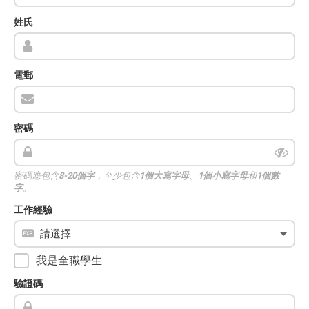
姓氏
電郵
密碼
密碼應包含
8-20個字
，至少包含
1個大寫字母
、
1個小寫字母
和
1個數
字
。
工作經驗
我是全職學生
驗證碼