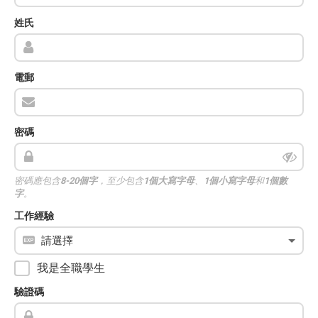
姓氏
電郵
密碼
密碼應包含
8-20個字
，至少包含
1個大寫字母
、
1個小寫字母
和
1個數
字
。
工作經驗
我是全職學生
驗證碼