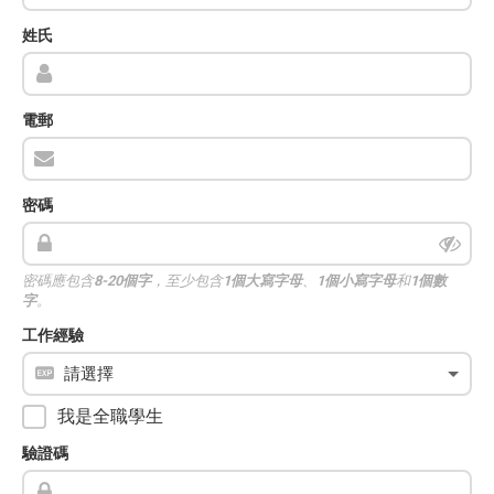
姓氏
電郵
密碼
密碼應包含
8-20個字
，至少包含
1個大寫字母
、
1個小寫字母
和
1個數
字
。
工作經驗
我是全職學生
驗證碼