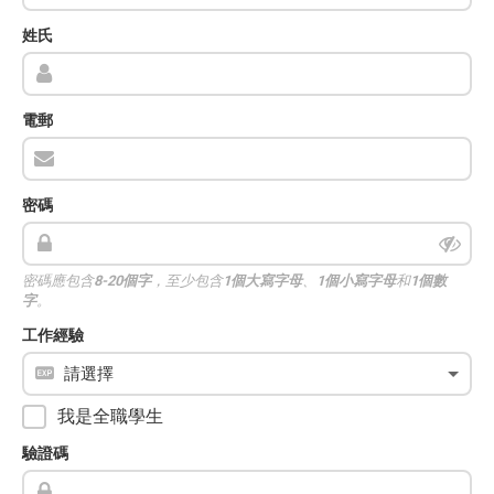
姓氏
電郵
密碼
密碼應包含
8-20個字
，至少包含
1個大寫字母
、
1個小寫字母
和
1個數
字
。
工作經驗
我是全職學生
驗證碼