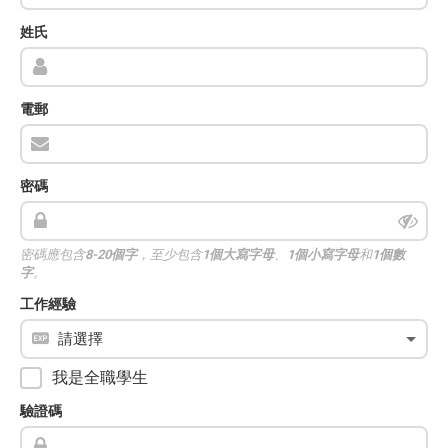
姓氏
電郵
密碼
密碼應包含
8-20個字
，至少包含
1個大寫字母
、
1個小寫字母
和
1個數
字
。
工作經驗
我是全職學生
驗證碼