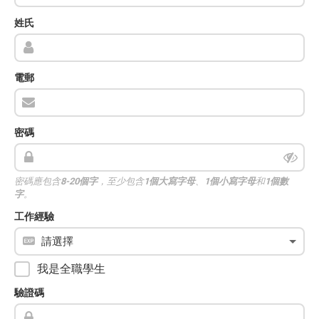
姓氏
電郵
密碼
密碼應包含
8-20個字
，至少包含
1個大寫字母
、
1個小寫字母
和
1個數
字
。
工作經驗
我是全職學生
驗證碼