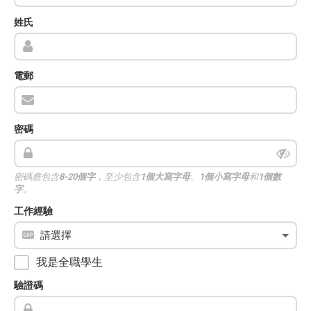
姓氏
電郵
密碼
密碼應包含
8-20個字
，至少包含
1個大寫字母
、
1個小寫字母
和
1個數
字
。
工作經驗
我是全職學生
驗證碼