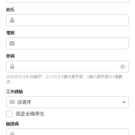
姓氏
電郵
密碼
密碼應包含
8-20個字
，至少包含
1個大寫字母
、
1個小寫字母
和
1個數
字
。
工作經驗
我是全職學生
驗證碼